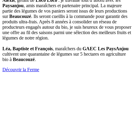
Alexis
, gérant de
Loco Loco
: je travaille tout d’abord avec les
Paysanjou
, amis maraîchers et partenaire principal. La majeure
partie des légumes de vos paniers seront issus de leurs productions
sur
Beaucouzé
. Ils seront cueillis à la commande pour garantir des
produits ultra-frais. Après 8 années à consolider un réseau de
producteurs engagés autour du bio, je suis heureux de vous proposer
une offre au fil des saisons parmi une sélection des meilleurs fruits et
légumes de notre région.
Léa, Baptiste et François
, maraîchers du
GAEC Les PaysAnjou
cultivent une quarantaine de légumes sur 5 hectares en agriculture
bio à
Beaucouzé
.
Découvrir la Ferme