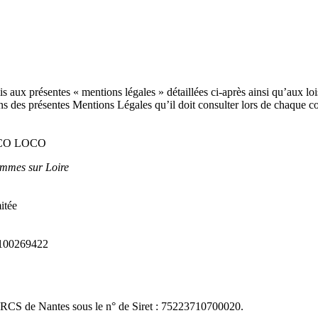
umis aux présentes « mentions légales » détaillées ci-après ainsi qu’aux l
ions des présentes Mentions Légales qu’il doit consulter lors de chaque 
 LOCO LOCO
emmes sur Loire
itée
: 100269422
RCS de Nantes sous le n° de Siret : 75223710700020.